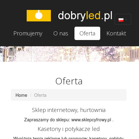
Promujemy
O nas
Oferta
Kontakt
Oferta
Home
Oferta
Sklep internetowy, hurtownia
Zapraszamy do sklepu: www.sklepcyfrowy.pl .
Kasetony i potykacze led
Wyróżnią twoją reklamę lub promocję: kasetony, gabloty,